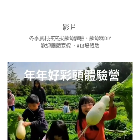
影片
冬季農村控窯拔蘿蔔體驗、蘿蔔糕DIY
歡迎團體寒假 、#包場體驗